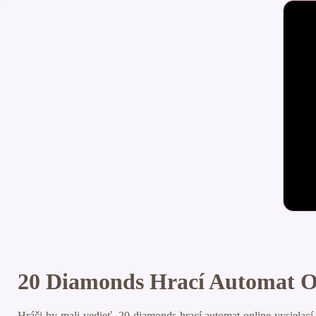
20 Diamonds Hrací Automat O
Hráči by mali vedieť, 20 diamonds hrací automat online vysielac