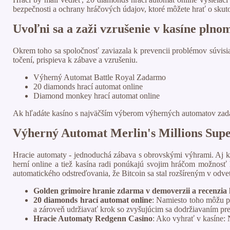
bezpečnosti a ochrany hráčových údajov, ktoré môžete hrať o skut
Uvoľni sa a zaži vzrušenie v kasíne plno
Okrem toho sa spoločnosť zaviazala k prevencii problémov súvisia
točení, prispieva k zábave a vzrušeniu.
Výherný Automat Battle Royal Zadarmo
20 diamonds hrací automat online
Diamond monkey hrací automat online
Ak hľadáte kasíno s najväčším výberom výherných automatov zadarm
Výherný Automat Merlin's Millions Su
Hracie automaty - jednoduchá zábava s obrovskými výhrami. Aj k
herní online a tiež kasína radi ponúkajú svojim hráčom možnosť
automatického odstreďovania, že Bitcoin sa stal rozšíreným v odvet
Golden grimoire hranie zdarma v demoverzii a recenzia
20 diamonds hrací automat online
: Namiesto toho môžu po
a zároveň udržiavať krok so zvyšujúcim sa dodržiavaním pre
Hracie Automaty Redgenn Casino
: Ako vyhrať v kasíne: N