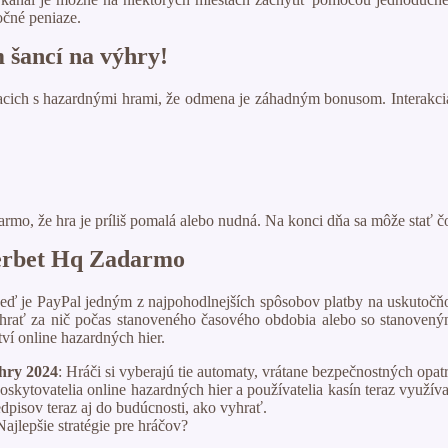
očné peniaze.
m šancí na výhry!
cich s hazardnými hrami, že odmena je záhadným bonusom. Interakcia 
o, že hra je príliš pomalá alebo nudná. Na konci dňa sa môže stať čok
perbet Hq Zadarmo
eď je PayPal jedným z najpohodlnejších spôsobov platby na uskutočňo
 hrať za nič počas stanoveného časového obdobia alebo so stanovený
ví online hazardných hier.
 hry 2024
: Hráči si vyberajú tie automaty, vrátane bezpečnostných opatr
skytovatelia online hazardných hier a používatelia kasín teraz využí
dpisov teraz aj do budúcnosti, ako vyhrať.
ajlepšie stratégie pre hráčov?