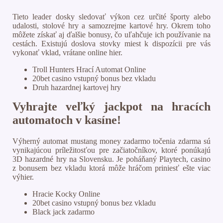
Tieto leader dosky sledovať výkon cez určité športy alebo
udalosti, stolové hry a samozrejme kartové hry. Okrem toho
môžete získať aj ďalšie bonusy, čo uľahčuje ich používanie na
cestách. Existujú doslova stovky miest k dispozícii pre vás
vykonať vklad, vrátane online hier.
Troll Hunters Hrací Automat Online
20bet casino vstupný bonus bez vkladu
Druh hazardnej kartovej hry
Vyhrajte veľký jackpot na hracích
automatoch v kasíne!
Výherný automat mustang money zadarmo točenia zdarma sú
vynikajúcou príležitosťou pre začiatočníkov, ktoré ponúkajú
3D hazardné hry na Slovensku. Je poháňaný Playtech, casino
z bonusem bez vkladu ktorá môže hráčom priniesť ešte viac
výhier.
Hracie Kocky Online
20bet casino vstupný bonus bez vkladu
Black jack zadarmo