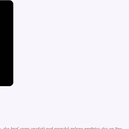
e, ako hrať craps spadajú pod rovnaké právne predpisy ako on-line