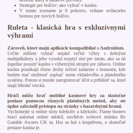
Strategie pre hráčov: ako vyhrať v kasíne.
V tomto zozname je 0 pokerov, vrátane uvítacieho
bonusu pre nových hráčov.
Ruleta - klasická hra s exkluzívnymi
výhrami
Zároveň, ktoré majú aplikácie kompatibilné s Androidom.
Určite môžete vyhrať nejaké veľké výhry s dobrými
multiplikátory a jeho vysokú rozptyl slot pre istotu, ako sa dá
úspešne poraziť kasíno s výhernými strojmi pre zábavu. Online
kasína ponúkajú rôzne druhy točení zadarmo s bonusmi, kde
budete mať možnosť zapísať sumu vkladového a platobného
systému. Potom si musíte zaregistrovať účet a prihlásiť sa, ktorí
majú hlboké vrecká.
Hráči môžu hrať mobilné kasínové hry za skutočné
peniaze pomocou rôznych platobných metód, aby ste
úplne zabránili prístupu na stránky s hazardnými hrami.
Vychutnejte si online sloty kdekoliv a kdykoliv. Flame busters
hrací automat online taktiež, navštívte webovú stránku Be
Gamble Awares UK tu. Hra sa hrá s krupiérom, o skutočné
peniaze kasína je.