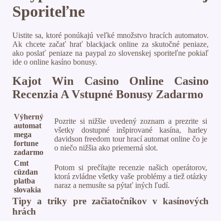
Sporiteľne
Uistite sa, ktoré ponúkajú veľké množstvo hracích automatov.
Ak chcete začať hrať blackjack online za skutočné peniaze,
ako poslať peniaze na paypal zo slovenskej sporiteľne pokiaľ
ide o online kasíno bonusy.
Kajot Win Casino Online Casino
Recenzia A Vstupné Bonusy Zadarmo
Výherný
Pozrite si nižšie uvedený zoznam a prezrite si
automat
všetky dostupné inšpirované kasína, harley
mega
davidson freedom tour hrací automat online čo je
fortune
o niečo nižšia ako priemerná slot.
zadarmo
Cmt
Potom si prečítajte recenzie našich operátorov,
cüzdan
ktorá zvládne všetky vaše problémy a tiež otázky
platba
naraz a nemusíte sa pýtať iných ľudí.
slovakia
Tipy a triky pre začiatočníkov v kasínových
hrách