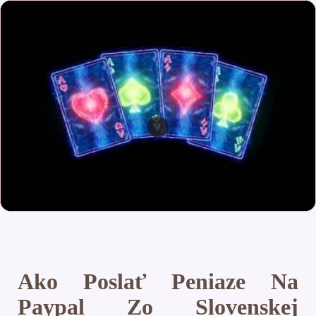
Ako Poslať Peniaze Na
Paypal Zo Slovenskej