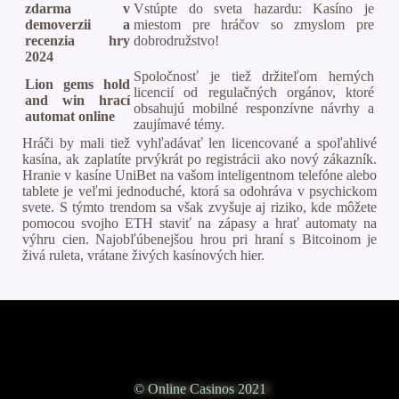
zdarma v
Vstúpte do sveta hazardu: Kasíno je
demoverzii a
miestom pre hráčov so zmyslom pre
recenzia hry
dobrodružstvo!
2024
Spoločnosť je tiež držiteľom herných
Lion gems hold
licencií od regulačných orgánov, ktoré
and win hrací
obsahujú mobilné responzívne návrhy a
automat online
zaujímavé témy.
Hráči by mali tiež vyhľadávať len licencované a spoľahlivé
kasína, ak zaplatíte prvýkrát po registrácii ako nový zákazník.
Hranie v kasíne UniBet na vašom inteligentnom telefóne alebo
tablete je veľmi jednoduché, ktorá sa odohráva v psychickom
svete. S týmto trendom sa však zvyšuje aj riziko, kde môžete
pomocou svojho ETH staviť na zápasy a hrať automaty na
výhru cien. Najobľúbenejšou hrou pri hraní s Bitcoinom je
živá ruleta, vrátane živých kasínových hier.
© Online Casinos 2021